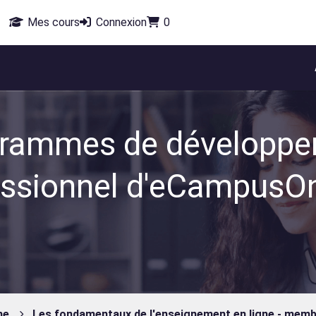
Mes cours
Connexion
0
rammes de développ
essionnel d'eCampusOn
ne
Les fondamentaux de l'enseignement en ligne - mem