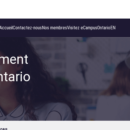
Accueil
Contactez-nous
Nos membres
Visitez eCampusOntario
EN
ement
tario
bres