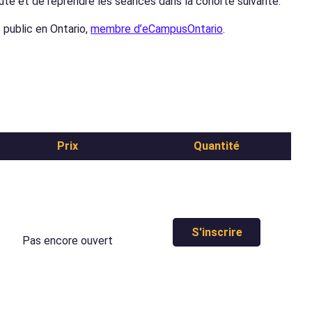
te et de reprendre les séances dans la cohorte suivante.
 public en Ontario,
membre d’eCampusOntario
.
Prix
Quantité
S'inscrire
Pas encore ouvert