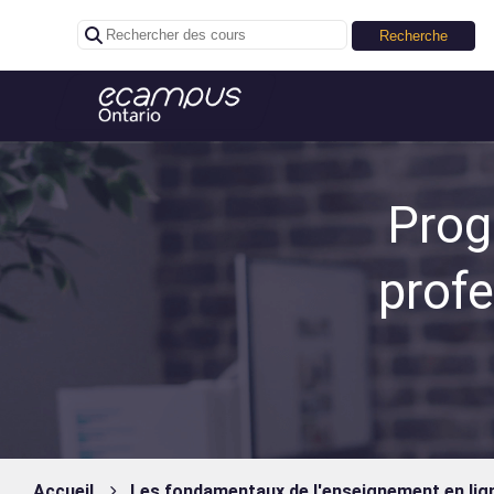
Passer
au
Prog
contenu
prof
Accueil
Les fondamentaux de l'enseignement en lig