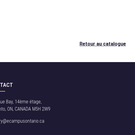
Retour au catalogue
TACT
rue Bay, 14ème étage,
nto, ON, CANADA M5H 2W9
iry@ecampusontario.ca